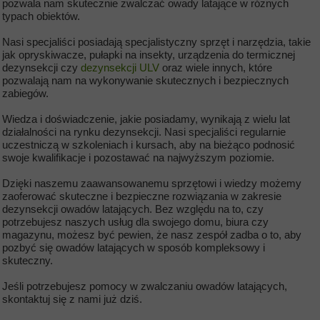
pozwala nam skutecznie zwalczać owady latające w różnych
typach obiektów.
Nasi specjaliści posiadają specjalistyczny sprzęt i narzędzia, takie
jak opryskiwacze, pułapki na insekty, urządzenia do termicznej
dezynsekcji czy
dezynsekcji ULV
oraz wiele innych, które
pozwalają nam na wykonywanie skutecznych i bezpiecznych
zabiegów.
Wiedza i doświadczenie, jakie posiadamy, wynikają z wielu lat
działalności na rynku dezynsekcji. Nasi specjaliści regularnie
uczestniczą w szkoleniach i kursach, aby na bieżąco podnosić
swoje kwalifikacje i pozostawać na najwyższym poziomie.
Dzięki naszemu zaawansowanemu sprzętowi i wiedzy możemy
zaoferować skuteczne i bezpieczne rozwiązania w zakresie
dezynsekcji owadów latających. Bez względu na to, czy
potrzebujesz naszych usług dla swojego domu, biura czy
magazynu, możesz być pewien, że nasz zespół zadba o to, aby
pozbyć się owadów latających w sposób kompleksowy i
skuteczny.
Jeśli potrzebujesz pomocy w zwalczaniu owadów latających,
skontaktuj się z nami już dziś.