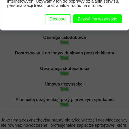
internetowych. Używamy ich do poprawy działania serwisu,
personalizacji treści, oraz analizy ruchu na stronie.
Czas realizacji zlecenia - 24H
TAK
Dostosuj
Zezwól na wszystkie
Jeden technik od początku do końca zlecenia
TAK
Obsługa całodobowa
TAK
Dostosowanie do indywidualnych potrzeb klienta
TAK
Gwarancja skuteczności
TAK
Umowa dezynsekcji
TAK
Plan całej dezynsekcji przy pierwszym spotkaniu
TAK
Jako firma dezynsekcyjna mamy nie tylko wiedzę i doświadczenie,
ale również nowoczesne i profesjonalne zaplecze sprzętowe, które