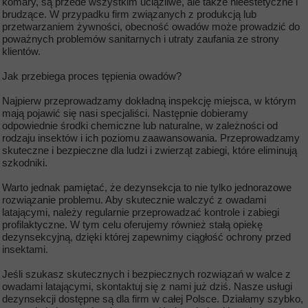
komary, są przede wszystkim uciążliwe, ale także nieestetyczne i
brudzące. W przypadku firm związanych z produkcją lub
przetwarzaniem żywności, obecność owadów może prowadzić do
poważnych problemów sanitarnych i utraty zaufania ze strony
klientów.
Jak przebiega proces tępienia owadów?
Najpierw przeprowadzamy dokładną inspekcję miejsca, w którym
mają pojawić się nasi specjaliści. Następnie dobieramy
odpowiednie środki chemiczne lub naturalne, w zależności od
rodzaju insektów i ich poziomu zaawansowania. Przeprowadzamy
skuteczne i bezpieczne dla ludzi i zwierząt zabiegi, które eliminują
szkodniki.
Warto jednak pamiętać, że dezynsekcja to nie tylko jednorazowe
rozwiązanie problemu. Aby skutecznie walczyć z owadami
latającymi, należy regularnie przeprowadzać kontrole i zabiegi
profilaktyczne. W tym celu oferujemy również stałą opiekę
dezynsekcyjną, dzięki której zapewnimy ciągłość ochrony przed
insektami.
Jeśli szukasz skutecznych i bezpiecznych rozwiązań w walce z
owadami latającymi, skontaktuj się z nami już dziś. Nasze usługi
dezynsekcji dostępne są dla firm w całej Polsce. Działamy szybko,