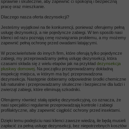
sprawnie i skutecznie, aby zapewnić ci spokojną i bezpieczną
pracę oraz mieszkanie.
Dlaczego nasza oferta dezynsekcji?
Jesteśmy wyjątkowi na tle konkurencji, ponieważ oferujemy pełną
usługę dezynsekcji, a nie pojedyncze zabiegi. W ten sposób nasi
klienci od razu poznają cenę rozwiązania problemu, a my możemy
zapewnić pełną ochronę przed owadami latającymi.
W przeciwieństwie do innych firm, które oferują tylko pojedyncze
zabiegi, my przeprowadzamy pełną usługę dezynsekcji, która
czasami składa się z wielu etapów jak na przykład
dezynsekcja
pluskwy domowej
. Na początku przeprowadzamy dokładną
inspekcję miejsca, w którym ma być przeprowadzona
dezynsekcja. Następnie dobieramy odpowiednie środki chemiczne
lub naturalne i przeprowadzamy skuteczne i bezpieczne dla ludzi i
zwierząt zabiegi, które eliminują szkodniki.
Oferujemy również stałą opiekę dezynsekcyjną, co oznacza, że ​​
nasi specjaliści regularnie przeprowadzają kontrole i zabiegi
profilaktyczne, aby zapewnić ciągłość ochrony przed insektami.
Dzięki temu podejściu nasi klienci zawsze wiedzą, ile będą musieli
zapłacić za pełną usługę dezynsekcji, bez niepotrzebnych kosztów