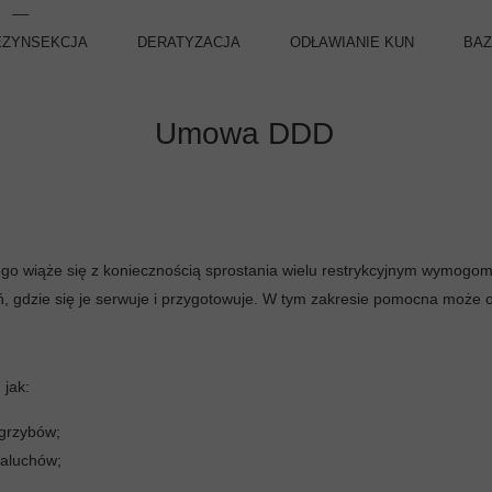
EZYNSEKCJA
DERATYZACJA
ODŁAWIANIE KUN
BAZ
y / Szerszenie
Szczury
Umowa DDD
usaki i Karaluchy
Myszy
le odzieżowe
komarzanie
go wiąże się z koniecznością sprostania wielu restrykcyjnym wymogom
chy
eń, gdzie się je serwuje i przygotowuje. W tym zakresie pomocna moż
szki owocówki
ówki
 jak:
hły
i grzybów;
raluchów;
zkruszki