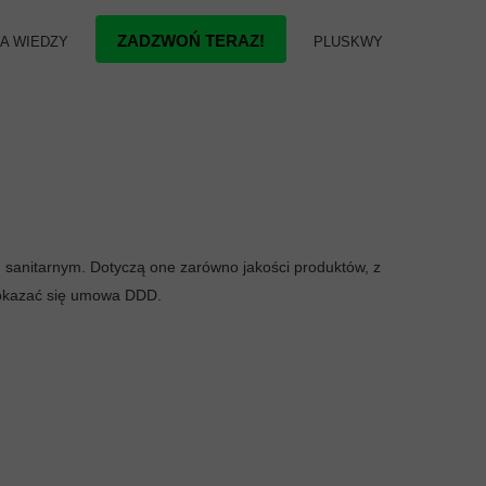
ZADZWOŃ TERAZ!
A WIEDZY
PLUSKWY
STRONA KONTAKT
Pluskwy w domu
Pluskwy w hotelu
 sanitarnym. Dotyczą one zarówno jakości produktów, z
e okazać się umowa DDD.