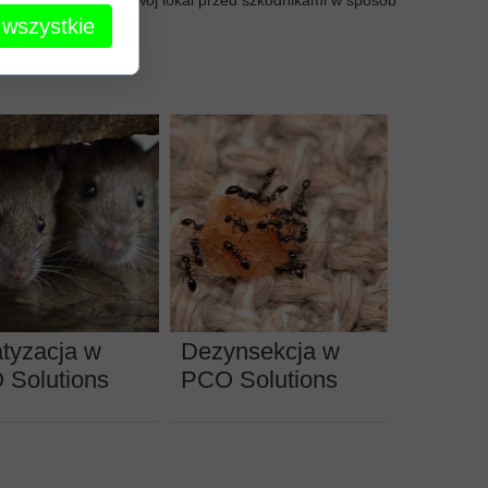
 wszystkie
tyzacja w
Dezynsekcja w
 Solutions
PCO Solutions