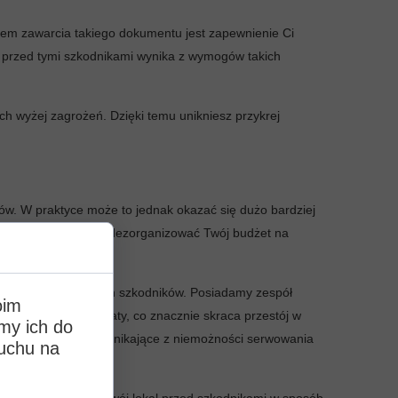
lem zawarcia takiego dokumentu jest zapewnienie Ci
u przed tymi szkodnikami wynika z wymogów takich
 wyżej zagrożeń. Dzięki temu unikniesz przykrej
ów. W praktyce może to jednak okazać się dużo bardziej
, co może poważnie zdezorganizować Twój budżet na
 usuwania konkretnych szkodników. Posiadamy zespół
oim
amy właściwe preparaty, co znacznie skraca przestój w
my ich do
o minimum straty, wynikające z niemożności serwowania
ruchu na
e, zabezpieczymy Twój lokal przed szkodnikami w sposób