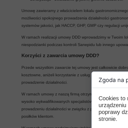
Ry
Umowę zawieramy z właścicielem lokalu gastronomicznego 
możliwości spokojnego prowadzenia działalności gastrono
Ps
systemów jakości, jak HACCP, GHP, GMP czy regulacji unij
Kl
W ramach realizacji umowy DDD wprowadzimy w Twoim loka
niespodzianki podczas kontroli Sanepidu lub innego upow
Tu
Korzyści z zawarcia umowy DDD?
Przede wszystkim zawarcie tej umowy jest całkowicie dob
kosztowne, aniżeli korzystanie z usług naszej firmy. In
Zgoda na p
prowadzenie działalności.
W ramach umowy z naszą firmą otrzymujesz przejrzysty ha
Cookies to
wysoko wykwalifikowanych specjalistów, dzięki czemu wiemy
urządzeniu
prowadzeniu działalności w związku z prowadzonymi praca
poprawy dzi
posiłków klientom.
stronie.
W ramach umowy podejmujemy także działania prewencyjne,