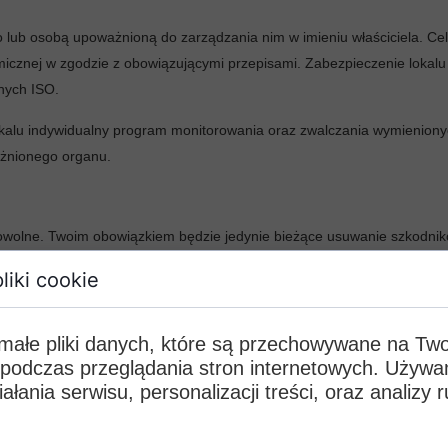
biki
lub osobą upoważnioną do zarządzania nim w imieniu właściciela. Ce
micznej w zgodzie z obowiązującymi przepisami. Zabezpieczenie lokal
otnik / Gryzek
nych ISO.
eszcze
lu indywidualny program monitorowania oraz zwalczania wymienionych
ażnionego organu.
rkuć podjadek
rowolne. Twoim obowiązkiem będzie jedynie bieżące usuwanie szkodnik
terwencyjne usuwanie szkodników wiąże się z nieplanowanymi wydatkami
liki cookie
rmonogram naszych wizyt kontrolnych wraz z kosztami identyfikacji i
Zadzwoń do nas
 małe pliki danych, które są przechowywane na Tw
, jak skutecznie zwalczać wirusy, grzyby, bakterie czy insekty. Dobier
 podczas przeglądania stron internetowych. Używa
mi dezynfekcyjnymi lub dezynsekcyjnymi. Ograniczysz w ten sposób d
ałania serwisu, personalizacji treści, oraz analizy 
 co zapewni Ci spokój od szkodników na długi czas. Co najważniejsz