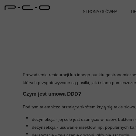
STRONA GŁÓWNA
D
Os
Pr
Mo
Od
Prowadzenie restauracji lub innego punktu gastronomiczne
Mu
których przygotowywane są posiłki, jak i stanu pomieszcz
Mu
Czym jest umowa DDD?
Mr
Pod tym tajemniczo brzmiący skrótem kryją się takie słowa,
Pc
dezynfekcja - jej cele jest usunięcie wirusów, bakterii 
dezynsekcja - usuwanie insektów, np. popularnych ka
Ro
deratyzacja - zwalczanie gryzoni, głównie szczurów.